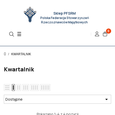
Sklep PFSRM
Polska Federacja Stowarzyszeń
Rzeczoznawców Majątkowych
0
Toggle
☰
navigation
KWARTALNIK
Kwartalnik

Dostępne
Pokazano 1-4 z 4 pozycji