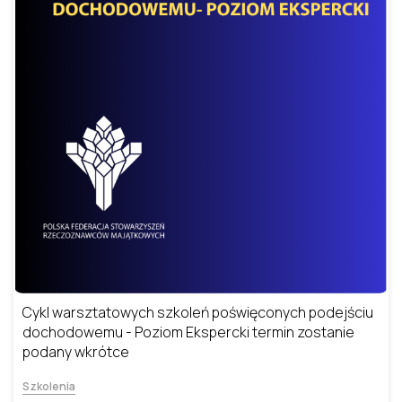
Cykl warsztatowych szkoleń poświęconych podejściu
dochodowemu - Poziom Ekspercki termin zostanie
podany wkrótce
Szkolenia