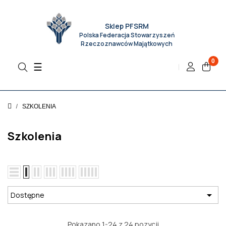
Sklep PFSRM
Polska Federacja Stowarzyszeń
Rzeczoznawców Majątkowych
0
Toggle
☰
navigation
SZKOLENIA
Szkolenia

Dostępne
Pokazano 1-24 z 24 pozycji