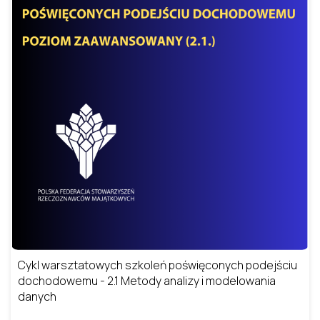
Cykl warsztatowych szkoleń poświęconych podejściu
dochodowemu - 2.1 Metody analizy i modelowania
danych