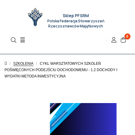
Sklep PFSRM
Polska Federacja Stowarzyszeń
Rzeczoznawców Majątkowych
0
Toggle
☰
navigation
SZKOLENIA
CYKL WARSZTATOWYCH SZKOLEŃ
POŚWIĘCONYCH PODEJŚCIU DOCHODOWEMU - 1.2 DOCHODY I
WYDATKI METODA INWESTYCYJNA